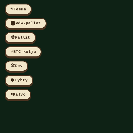
☀️
Teema
⬤
vdW-pallot
🎨
Mallit
⚡
ETC-ketju
🛠️
Dev
🏮
Lyhty
🟰
Kalvo