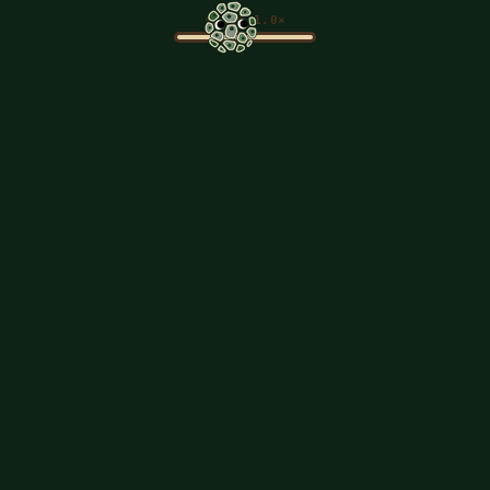
speed
1.0×